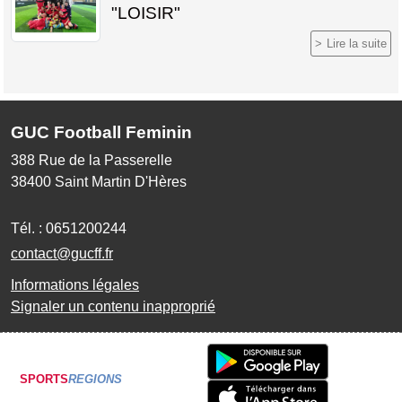
"LOISIR"
Lire la suite
GUC Football Feminin
388 Rue de la Passerelle
38400
Saint Martin D'Hères
Tél. :
0651200244
contact@gucff.fr
Informations légales
Signaler un contenu inapproprié
SPORTS
REGIONS