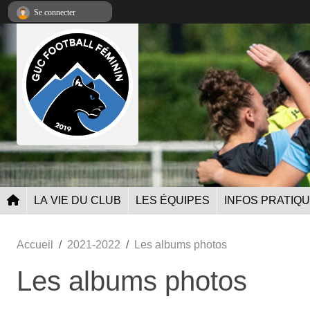
Panneau de gestion des cookies
Se connecter
LA VIE DU CLUB
LES ÉQUIPES
INFOS PRATIQ
Accueil
2021-2022
Les albums photos
Les albums photos