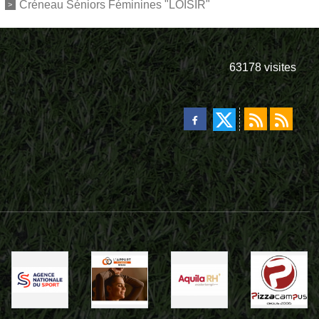
Créneau Séniors Féminines "LOISIR"
63178
visites