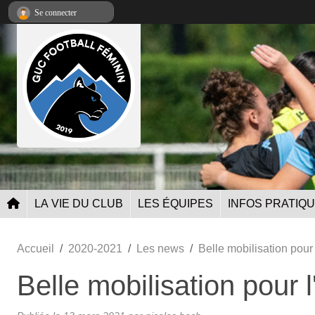
Panneau de gestion des cookies
Se connecter
LA VIE DU CLUB
LES ÉQUIPES
INFOS PRATIQ
Accueil
2020-2021
Les news
Belle mobilisation pour
Belle mobilisation pour 