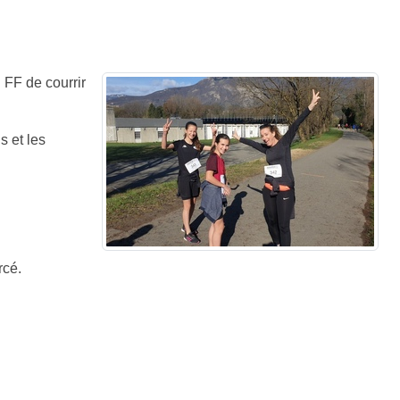
 FF de courrir
s et les
rcé.