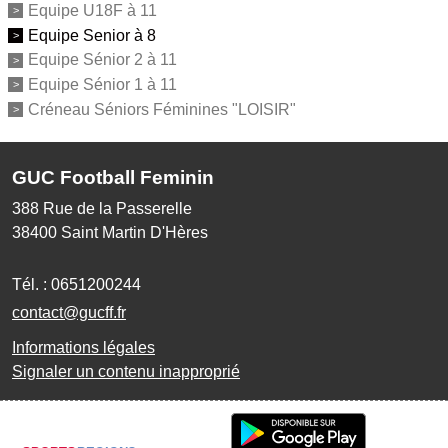
Equipe U18F à 11
Equipe Senior à 8
Equipe Sénior 2 à 11
Equipe Sénior 1 à 11
Créneau Séniors Féminines "LOISIR"
GUC Football Feminin
388 Rue de la Passerelle
38400
Saint Martin D'Hères
Tél. :
0651200244
contact@gucff.fr
Informations légales
Signaler un contenu inapproprié